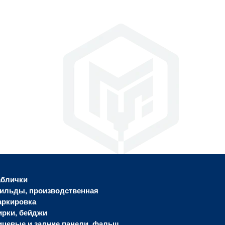
аблички
ильды, производственная
аркировка
ирки, бейджи
ицевые и задние панели, фальш