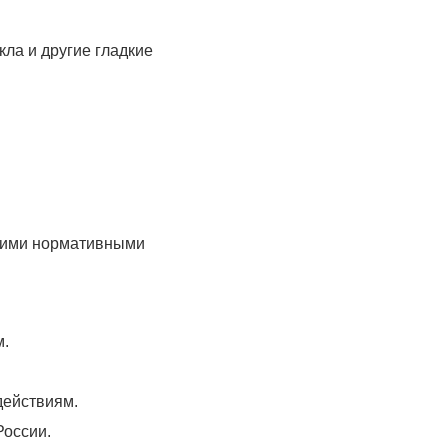
ла и другие гладкие
угими нормативными
м.
действиям.
России.